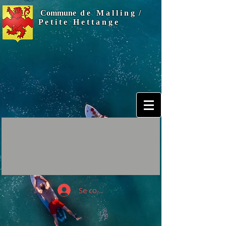
Commune d e M a l l i n g /
P e t i t e H e t t a n g e
Se connecter